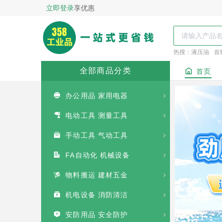
立即登录
享优惠
热搜：
液压油
齿
全部商品分类
首页
办公用品 家用电器
电动工具 测量工具
手动工具 气动工具
FA自动化 机械设备
物料搬运 建材五金
机电设备 消防清洁
安防用品 安全防护