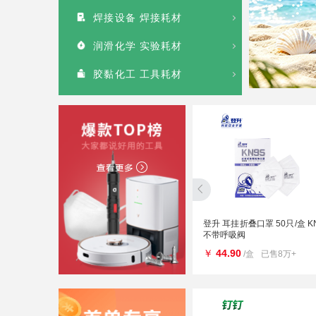
焊接设备 焊接耗材
润滑化学 实验耗材
胶黏化工 工具耗材
00W
星宇 尼龙丁晴手套 兰色 12付/包
登升 耳挂折叠口罩 50只/盒 K
N518
不带呼吸阀
￥
30.50
￥
44.90
500+
/包
已售7万+
/盒
已售8万+