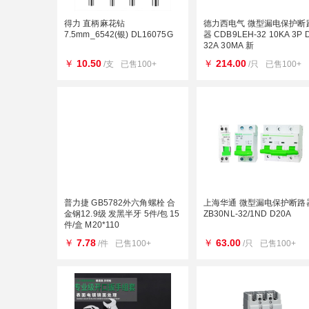
得力 直柄麻花钻
德力西电气 微型漏电保护断
7.5mm_6542(银) DL16075G
器 CDB9LEH-32 10KA 3P D型
32A 30MA 新
￥
10.50
￥
214.00
/支
已售100+
/只
已售100+
普力捷 GB5782外六角螺栓 合
上海华通 微型漏电保护断路
金钢12.9级 发黑半牙 5件/包 15
ZB30NL-32/1ND D20A
件/盒 M20*110
￥
7.78
￥
63.00
/件
已售100+
/只
已售100+