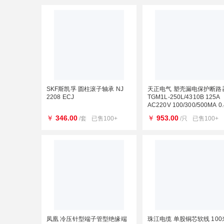
SKF斯凯孚 圆柱滚子轴承 NJ
天正电气 塑壳漏电保护断路
2208 ECJ
TGM1L-250L/4310B 125A
AC220V 100/300/500MA 0
￥
346.00
￥
953.00
/套
已售100+
/只
已售100+
凤凰 冷压针型端子管型绝缘端
珠江电缆 单股铜芯软线 100