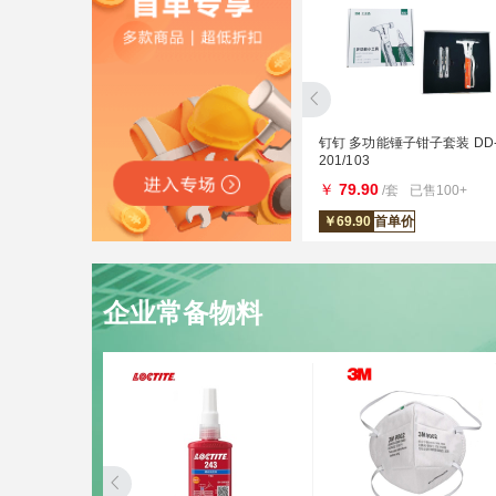
 50只/
鲁识 铝包边手持电焊面罩 40个/
钉钉 多功能锤子钳子套装 DD-
件 精品半自动
201/103
￥
8.00
￥
79.90
万+
/个
已售2600+
/套
已售100+
￥
5.90
首单价
￥
69.90
首单价
企业常备物料