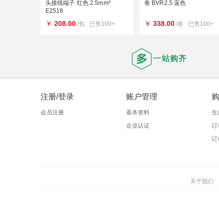
头接线端子 红色 2.5mm²
卷 BVR2.5 蓝色
E2518
￥
208.00
￥
338.00
/包
已售100+
/卷
已售100+
一站购齐
注册/登录
账户管理
会员注册
基本资料
生
企业认证
订
订
关于我们