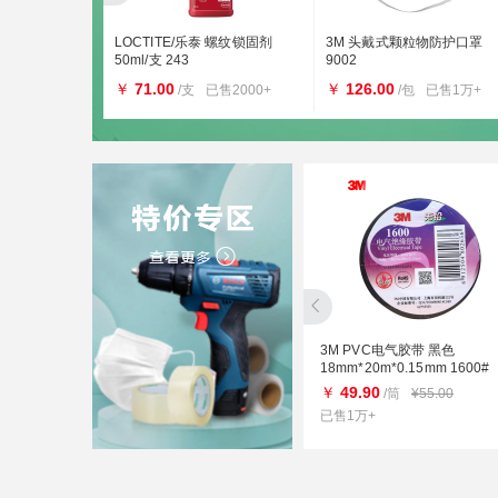
普通型L
LOCTITE/乐泰 螺纹锁固剂
3M 头戴式颗粒物防护口罩
50ml/支 243
9002
￥
71.00
￥
126.00
+
/支
已售2000+
/包
已售1万+
3M PVC电气胶带 黑色
18mm*20m*0.15mm 1600#
￥
49.90
/筒
¥55.00
已售1万+