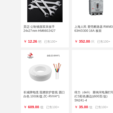
昊迈 公制镜面双呆扳手
上海人民 塑壳断路器 RMM3-
24x27mm HM6602427
63H/3300 16A 板前
￥
12.26
￥
352.00
/把
已售100+
/只
已售100+
长城牌电缆 阻燃软护套线 圆口
得力（deli） 塞纳河电脑打
白色 100米/盘 ZC-RVV4*1
(CS彩色撕边)(600页/盒)
SN241-4
￥
609.00
￥
35.00
/盘
已售100+
/盒
已售100+